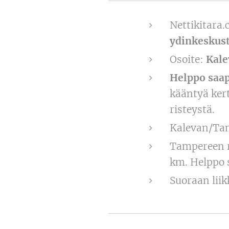
Nettikitara.
ydinkeskus
Osoite:
Kale
Helppo saa
kääntyä kert
risteystä.
Kalevan/T
Tampereen ra
km. Helppo s
Suoraan lii