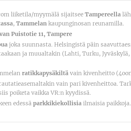
com liiketila/myymälä sijaitsee
Tampereella
läh
tassa
,
Tammelan
kaupunginosan reunamilla.
van Puistotie 11, Tampere
pua
joka suunnasta. Helsingistä päin saavuttaess
aakaan ja muualtakin (Lahti, Turku, Jyväskylä, 
ammelan
ratikkapysäkiltä
vain kivenheitto (4oo
utatieasemaltakin vain pari kivenheittoa. Tark
iis poiketa vaikka VR:n kyydissä.
kkeen edessä
parkkikiekollisia
ilmaisia paikkoja