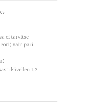
es
a ei tarvitse
Pori) vain pari
m).
asti kävellen 1,2
.