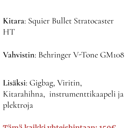
Kitara
: Squier Bullet Stratocaster
HT
Vahvistin
: Behringer V-Tone GM108
Lisäksi
: Gigbag, Viritin,
Kitarahihna, instrumenttikaapeli ja
plektroja
Tämä kaikki yhteishintaan: 150€