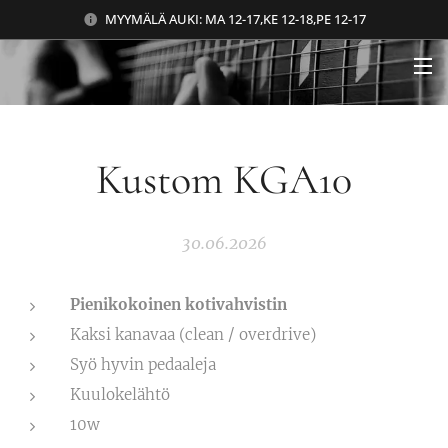
MYYMÄLÄ AUKI: MA 12-17,KE 12-18,PE 12-17
Kustom KGA10
30.06.2026
Pienikokoinen kotivahvistin
Kaksi kanavaa (clean / overdrive)
Syö hyvin pedaaleja
Kuulokelähtö
10w