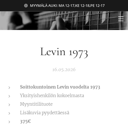
MYYMÄLÄ AUKI: MA 12-17,KE 12-18,PE 12-17
Levin 1973
16.05.2026
Soittokuntoinen Levin vuodelta 1973
Yksityishenkilön kokoelmasta
Myyntitilituote
Lisäkuvia pyydettäessä
375€