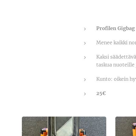
Profilen Gigbag
Menee kaikki nor
Kaksi säädettäv
taskua nuoteille 
Kunto: oikein hy
25€