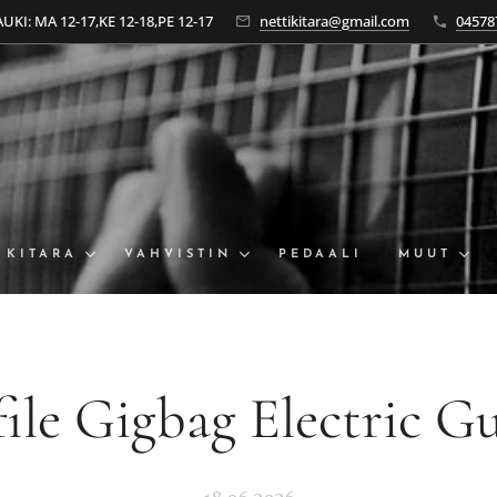
KI: MA 12-17,KE 12-18,PE 12-17
nettikitara@gmail.com
04578
KITARA
VAHVISTIN
PEDAALI
MUUT
file Gigbag Electric Gu