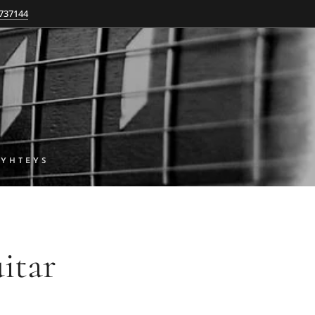
737144
YHTEYS
itar