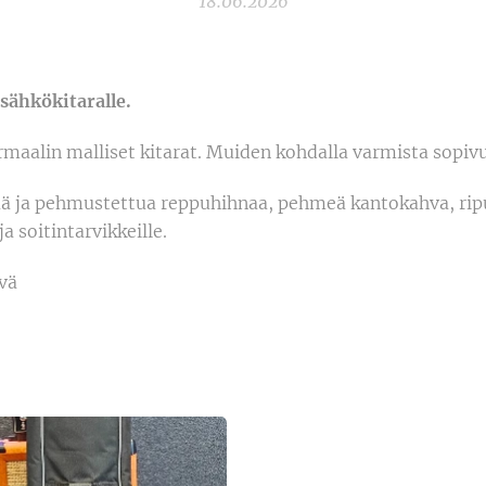
18.06.2026
 sähkökitaralle.
maalin malliset kitarat. Muiden kohdalla varmista sopiv
ää ja pehmustettua reppuhihnaa, pehmeä kantokahva, ripu
ja soitintarvikkeille.
vä