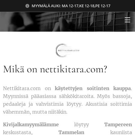
MYYMÄLÄ AUKI: MA 12-17,KE 12-18,PE 12-17
Mikä on nettikitara.com?
Nettikitara.com on
käytettyjen soitinten kauppa
.
Myynnissä pääasiassa sähkökitaroita. Myös bassoja,
pedaaleja ja vahvistimia löytyy. Akustisia soittimia
vähemmän, mutta niitäkin.
Kivijalkamyymälämme
löytyy
Tampereen
keskustasta,
Tammelan
kauniista