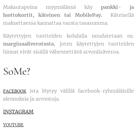
Maksutapoina myymälässä käy
pankki- ja
luottokortit, käteinen tai MobilePay.
Käteisellä
maksettaessa kannattaa varata tasasumma.
Käytettyjen tuotteiden kohdalla noudatetaan ns.
marginaaliverotusta
, joten käytettyjen tuotteiden
hinnat eivät sisällä vähennettävä arvonlisäveroa.
SoMe?
ista löytyy välillä facebook-ryhmäläisille
FACEBOOK
alennuksia ja arvontoja.
INSTAGRAM
Y
OUTUBE