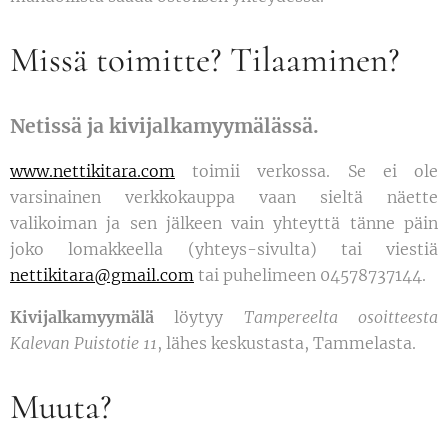
Missä toimitte? Tilaaminen?
Netissä ja kivijalkamyymälässä.
www.nettikitara.com
toimii verkossa. Se ei ole
varsinainen verkkokauppa vaan sieltä näette
valikoiman ja sen jälkeen vain yhteyttä tänne päin
joko lomakkeella (yhteys-sivulta) tai viestiä
nettikitara@gmail.com
tai puhelimeen 04578737144.
Kivijalkamyymälä
löytyy
Tampereelta osoitteesta
Kalevan Puistotie 11
, lähes keskustasta, Tammelasta.
Muuta?