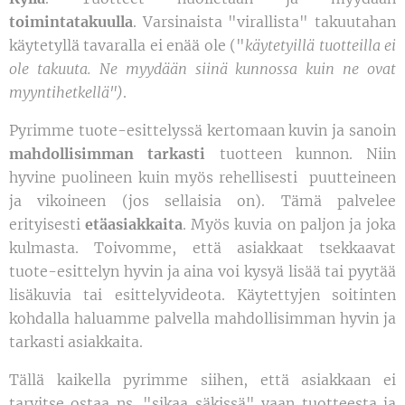
toimintatakuulla
. Varsinaista "virallista" takuutahan
käytetyllä tavaralla ei enää ole ("
käytetyillä tuotteilla ei
ole takuuta. Ne myydään siinä kunnossa kuin ne ovat
myyntihetkellä")
.
Pyrimme tuote-esittelyssä kertomaan kuvin ja sanoin
mahdollisimman tarkasti
tuotteen kunnon. Niin
hyvine puolineen kuin myös rehellisesti puutteineen
ja vikoineen (jos sellaisia on). Tämä palvelee
erityisesti
etäasiakkaita
. Myös kuvia on paljon ja joka
kulmasta. Toivomme, että asiakkaat tsekkaavat
tuote-esittelyn hyvin ja aina voi kysyä lisää tai pyytää
lisäkuvia tai esittelyvideota. Käytettyjen soitinten
kohdalla haluamme palvella mahdollisimman hyvin ja
tarkasti asiakkaita.
Tällä kaikella pyrimme siihen, että asiakkaan ei
tarvitse ostaa ns. "sikaa säkissä" vaan tuotteesta ja