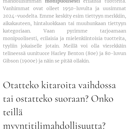
mahdollisimman
monipuolisesti
erilaisia tuotteita.
Vanhimmat ovat olleet 1950-luvulta ja uusimmat
2024-vuodelta. Emme keskity esim tiettyyn merkkiin,
aikakauteen, hintaluokkaan tai muuhunkaan tiettyyn
kategoriaan. Vaan pyrimme tarjoamaan
monipuolisesti, erilaisia ja mielenkiintoisia tuotteita,
tyyliin jokaiselle jotain. Meillä voi olla vierekkäin
telineessä uunituore Harley Benton (80e) ja 80-luvun
Gibson (1900e) ja näin se pitää ollakin.
Otatteko kitaroita vaihdossa
tai ostatteko suoraan? Onko
teillä
myyntitilimahdollisuutta?